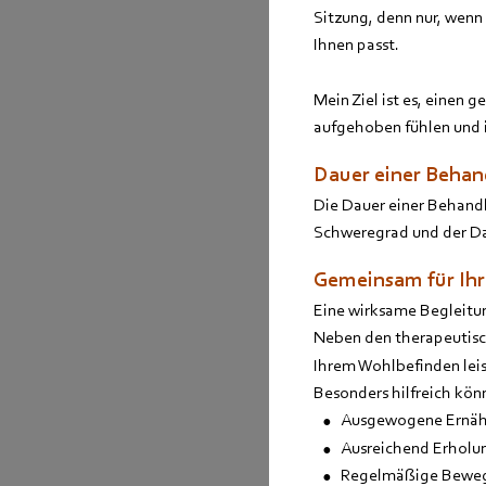
Sitzung, denn nur, wenn
Ihnen passt. 
Mein Ziel ist es, einen
aufgehoben fühlen und
Dauer einer Beha
Die Dauer einer Behandl
Schweregrad und der Da
Gemeinsam für Ih
Eine wirksame Begleitu
Neben den therapeutisch
Ihrem Wohlbefinden leis
Besonders hilfreich könn
•
Ausgewogene Ernä
•
Ausreichend Erholu
•
Regelmäßige Bewe