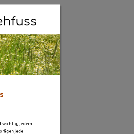
ehfuss
s
t wichtig, jedem 
prägen jede 