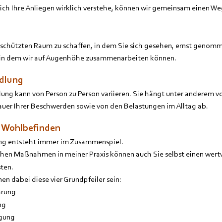
 ich Ihre Anliegen wirklich verstehe, können wir gemeinsam einen Weg
 geschützten Raum zu schaffen, in dem Sie sich gesehen, ernst genom
 in dem wir auf Augenhöhe zusammenarbeiten können.
ndlung
ung kann von Person zu Person variieren. Sie hängt unter anderem vo
uer Ihrer Beschwerden sowie von den Belastungen im Alltag ab.
r Wohlbefinden
ng entsteht immer im Zusammenspiel. 
en Maßnahmen in meiner Praxis können auch Sie selbst einen wertvo
ten. 
en dabei diese vier Grundpfeiler sein:
hrung
ng
gung