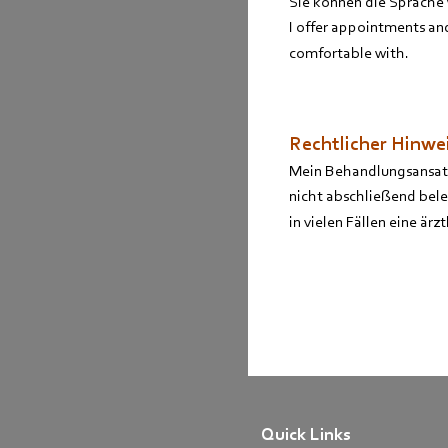
Sie können die Sprache 
I offer appointments an
comfortable with.
Rechtlicher Hinwei
Mein Behandlungsansatz 
nicht abschließend bele
in vielen Fällen eine ärz
Quick Links