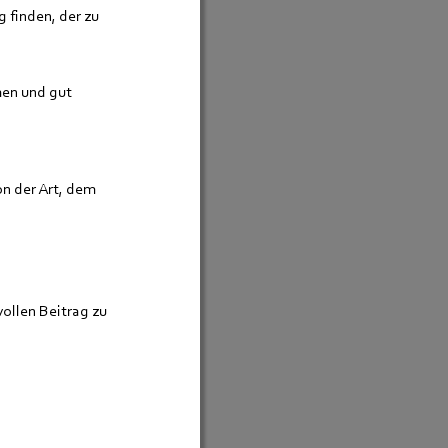
 finden, der zu 
men und gut 
n der Art, dem 
llen Beitrag zu 