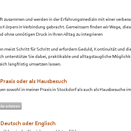
ft zusammen und werden in der Erfahrungsmedizin mit einer verbess
s Körpers in Verbindung gebracht. Gemeinsam finden wir Wege, dies
 und ohne unnötigen Druck in Ihren Alltag zu integrieren
meist Schritt für Schritt und erfordern Geduld, Kontinuität und die
ch unterstütze Sie dabei, praktikable und alltagstaugliche Möglichke
sich langfristig umsetzen lassen.
Praxis oder als Hausbesuch
en sowohl in meiner Praxis in Stockdorf als auch als 
Hausbesuche im
he erfahren
Deutsch oder Englisch