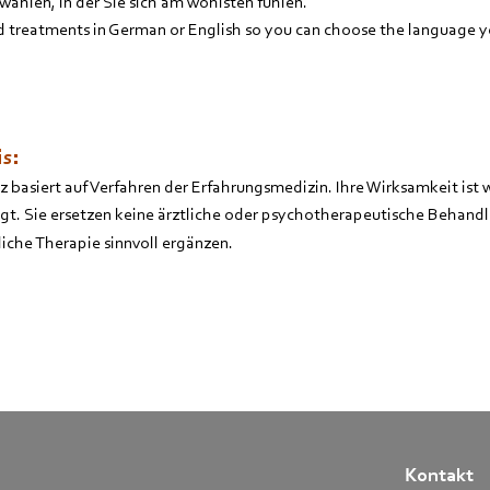
wählen, in der Sie sich am wohlsten fühlen.
d treatments in German or English so you can choose the language y
s:
basiert auf Verfahren der Erfahrungsmedizin. Ihre Wirksamkeit ist w
gt. Sie ersetzen keine ärztliche oder psychotherapeutische Behand
tliche Therapie sinnvoll ergänzen.
Kontakt